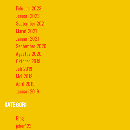
Februari 2023
Januari 2023
September 2021
Maret 2021
Januari 2021
September 2020
Agustus 2020
Oktober 2019
Juli 2019
Mei 2019
April 2019
Januari 2019
KATEGORI
Blog
joker123