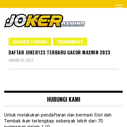
Skip
to
content
joker123 online terbaru
joker123 link login slot
JOKER123 TERBARU
TOURNAMENTS
joker388 online
DAFTAR JOKER123 TERBARU GACOR MAXWIN 2023
JANUARI 10, 2023
HUBUNGI KAMI
Untuk melakukan pendaftaran dan bermain Slot dah
Tembak ikan terlengkap sebanyak lebih dari 70
permainan dalam 1 ID.