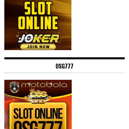
OSG777