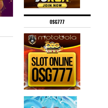
OSG777