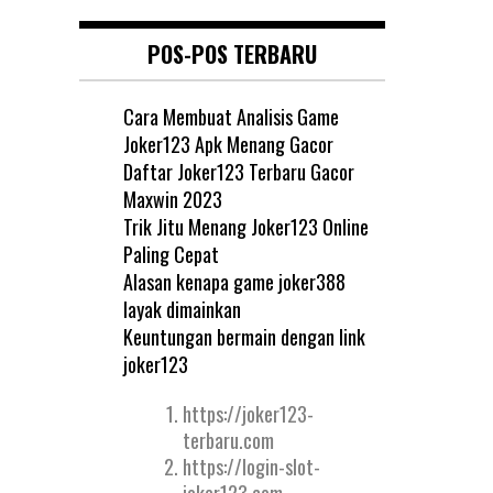
POS-POS TERBARU
Cara Membuat Analisis Game
Joker123 Apk Menang Gacor
Daftar Joker123 Terbaru Gacor
Maxwin 2023
Trik Jitu Menang Joker123 Online
Paling Cepat
Alasan kenapa game joker388
layak dimainkan
Keuntungan bermain dengan link
joker123
https://joker123-
terbaru.com
https://login-slot-