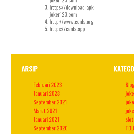
joker123.com
https://download-apk-
joker123.com
http://www.cenla.org
https://cenla.app
ARSIP
KATEGO
Februari 2023
Blo
Januari 2023
jok
September 2021
joke
Maret 2021
jok
Januari 2021
slot
September 2020
TOU