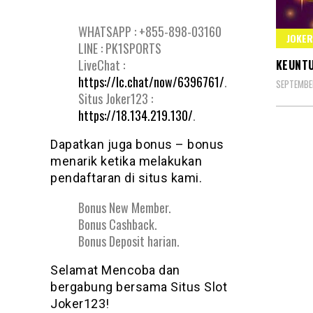
WHATSAPP : +855-898-03160
JOKER
LINE : PK1SPORTS
LiveChat :
KEUNTU
https://lc.chat/now/6396761/
.
SEPTEMBE
Situs Joker123 :
https://18.134.219.130/
.
Dapatkan juga bonus – bonus
menarik ketika melakukan
pendaftaran di situs kami.
Bonus New Member.
Bonus Cashback.
Bonus Deposit harian.
Selamat Mencoba dan
bergabung bersama Situs Slot
Joker123!