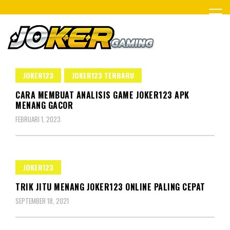
Skip
to
content
joker123 online terbaru
joker123 link login slot
JOKER123
JOKER123 TERBARU
joker388 online
CARA MEMBUAT ANALISIS GAME JOKER123 APK
MENANG GACOR
FEBRUARI 1, 2023
JOKER123
TRIK JITU MENANG JOKER123 ONLINE PALING CEPAT
SEPTEMBER 18, 2021