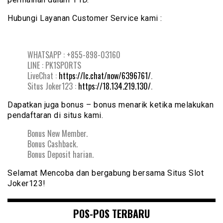
Hubungi Layanan Customer Service kami :
WHATSAPP : +855-898-03160
LINE : PK1SPORTS
LiveChat :
https://lc.chat/now/6396761/
.
Situs Joker123 :
https://18.134.219.130/
.
Dapatkan juga bonus – bonus menarik ketika melakukan
pendaftaran di situs kami.
Bonus New Member.
Bonus Cashback.
Bonus Deposit harian.
Selamat Mencoba dan bergabung bersama Situs Slot
Joker123!
POS-POS TERBARU