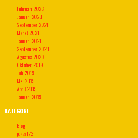
Februari 2023
Januari 2023
September 2021
Maret 2021
Januari 2021
September 2020
Agustus 2020
Oktober 2019
Juli 2019
Mei 2019
April 2019
Januari 2019
KATEGORI
Blog
joker123